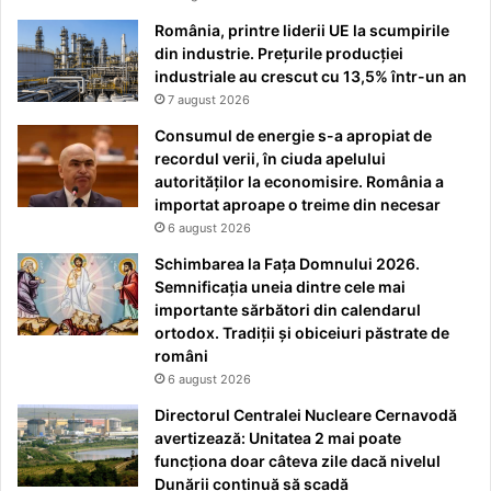
România, printre liderii UE la scumpirile
din industrie. Prețurile producției
industriale au crescut cu 13,5% într-un an
7 august 2026
Consumul de energie s-a apropiat de
recordul verii, în ciuda apelului
autorităților la economisire. România a
importat aproape o treime din necesar
6 august 2026
Schimbarea la Fața Domnului 2026.
Semnificația uneia dintre cele mai
importante sărbători din calendarul
ortodox. Tradiții și obiceiuri păstrate de
români
6 august 2026
Directorul Centralei Nucleare Cernavodă
avertizează: Unitatea 2 mai poate
funcționa doar câteva zile dacă nivelul
Dunării continuă să scadă