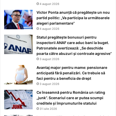
4 august 2026
Victor Ponta anunță că pregătește un nou
partid politic: „Va participa la următoarele
alegeri parlamentare”
4 august 2026
Statul pregătește bonusuri pentru
inspectorii ANAF care aduc bani la buget.
Patronatele avertizează: „Se deschide
poarta către abuzuri și controale agresive”
3 august 2026
Avantaj major pentru mame: pensionare
anticipată fără penalizări. Ce trebuie să
faci pentru a beneficia de drept
3 august 2026
Ce înseamnă pentru România un rating
„junk”. Scenariul care ar putea scumpi
creditele și împrumuturile statului
31 iulie 2026