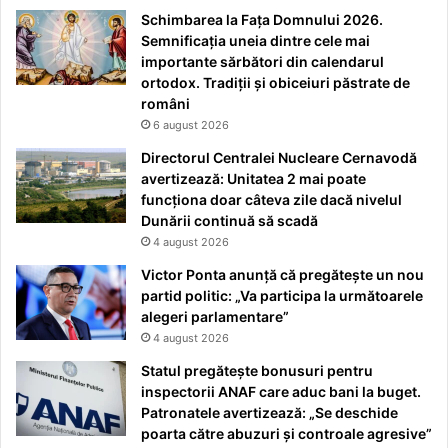
Schimbarea la Fața Domnului 2026.
Semnificația uneia dintre cele mai
importante sărbători din calendarul
ortodox. Tradiții și obiceiuri păstrate de
români
6 august 2026
Directorul Centralei Nucleare Cernavodă
avertizează: Unitatea 2 mai poate
funcționa doar câteva zile dacă nivelul
Dunării continuă să scadă
4 august 2026
Victor Ponta anunță că pregătește un nou
partid politic: „Va participa la următoarele
alegeri parlamentare”
4 august 2026
Statul pregătește bonusuri pentru
inspectorii ANAF care aduc bani la buget.
Patronatele avertizează: „Se deschide
poarta către abuzuri și controale agresive”