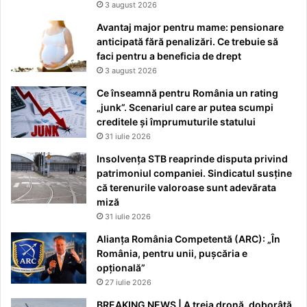
3 august 2026
Avantaj major pentru mame: pensionare
anticipată fără penalizări. Ce trebuie să
faci pentru a beneficia de drept
3 august 2026
Ce înseamnă pentru România un rating
„junk”. Scenariul care ar putea scumpi
creditele și împrumuturile statului
31 iulie 2026
Insolvența STB reaprinde disputa privind
patrimoniul companiei. Sindicatul susține
că terenurile valoroase sunt adevărata
miză
31 iulie 2026
Alianța România Competentă (ARC): „În
România, pentru unii, pușcăria e
opțională”
27 iulie 2026
BREAKING NEWS | A treia dronă, doborâtă