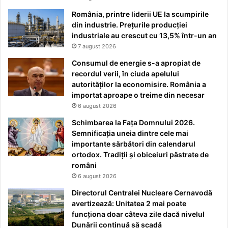
România, printre liderii UE la scumpirile
din industrie. Prețurile producției
industriale au crescut cu 13,5% într-un an
7 august 2026
Consumul de energie s-a apropiat de
recordul verii, în ciuda apelului
autorităților la economisire. România a
importat aproape o treime din necesar
6 august 2026
Schimbarea la Fața Domnului 2026.
Semnificația uneia dintre cele mai
importante sărbători din calendarul
ortodox. Tradiții și obiceiuri păstrate de
români
6 august 2026
Directorul Centralei Nucleare Cernavodă
avertizează: Unitatea 2 mai poate
funcționa doar câteva zile dacă nivelul
Dunării continuă să scadă