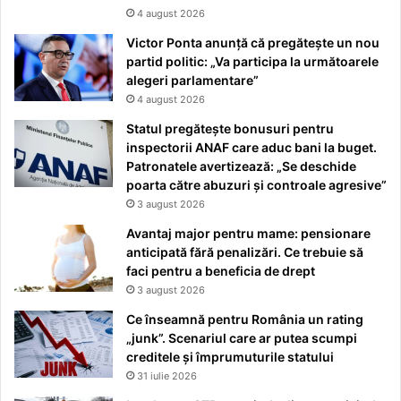
4 august 2026
Victor Ponta anunță că pregătește un nou
partid politic: „Va participa la următoarele
alegeri parlamentare”
4 august 2026
Statul pregătește bonusuri pentru
inspectorii ANAF care aduc bani la buget.
Patronatele avertizează: „Se deschide
poarta către abuzuri și controale agresive”
3 august 2026
Avantaj major pentru mame: pensionare
anticipată fără penalizări. Ce trebuie să
faci pentru a beneficia de drept
3 august 2026
Ce înseamnă pentru România un rating
„junk”. Scenariul care ar putea scumpi
creditele și împrumuturile statului
31 iulie 2026