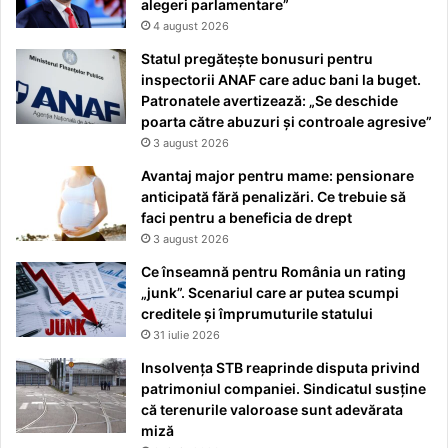
alegeri parlamentare”
4 august 2026
Statul pregătește bonusuri pentru
inspectorii ANAF care aduc bani la buget.
Patronatele avertizează: „Se deschide
poarta către abuzuri și controale agresive”
3 august 2026
Avantaj major pentru mame: pensionare
anticipată fără penalizări. Ce trebuie să
faci pentru a beneficia de drept
3 august 2026
Ce înseamnă pentru România un rating
„junk”. Scenariul care ar putea scumpi
creditele și împrumuturile statului
31 iulie 2026
Insolvența STB reaprinde disputa privind
patrimoniul companiei. Sindicatul susține
că terenurile valoroase sunt adevărata
miză