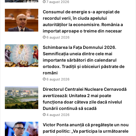
7 august 2026
Consumul de energie s-a apropiat de
recordul verii, în ciuda apelului
autorităților la economisire. România a
importat aproape o treime din necesar
6 august 2026
Schimbarea la Fața Domnului 2026.
Semnificația uneia dintre cele mai
importante sărbători din calendarul
ortodox. Tradiții și obiceiuri păstrate de
români
6 august 2026
Directorul Centralei Nucleare Cernavodă
avertizează: Unitatea 2 mai poate
funcționa doar câteva zile dacă nivelul
Dunării continuă să scadă
4 august 2026
Victor Ponta anunță că pregătește un nou
partid politic: „Va participa la următoarele