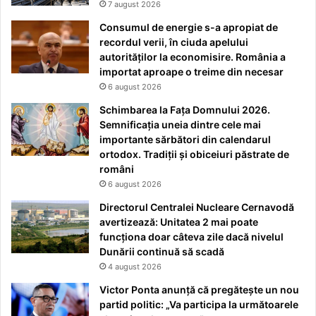
7 august 2026
Consumul de energie s-a apropiat de
recordul verii, în ciuda apelului
autorităților la economisire. România a
importat aproape o treime din necesar
6 august 2026
Schimbarea la Fața Domnului 2026.
Semnificația uneia dintre cele mai
importante sărbători din calendarul
ortodox. Tradiții și obiceiuri păstrate de
români
6 august 2026
Directorul Centralei Nucleare Cernavodă
avertizează: Unitatea 2 mai poate
funcționa doar câteva zile dacă nivelul
Dunării continuă să scadă
4 august 2026
Victor Ponta anunță că pregătește un nou
partid politic: „Va participa la următoarele