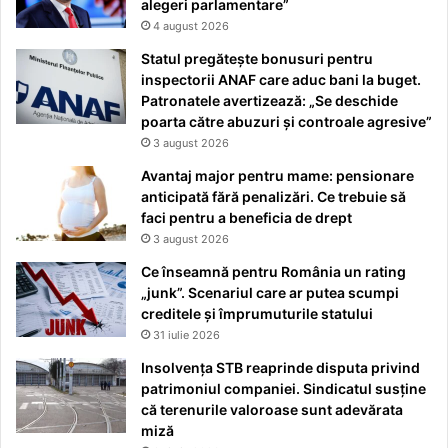
alegeri parlamentare”
4 august 2026
Statul pregătește bonusuri pentru
inspectorii ANAF care aduc bani la buget.
Patronatele avertizează: „Se deschide
poarta către abuzuri și controale agresive”
3 august 2026
Avantaj major pentru mame: pensionare
anticipată fără penalizări. Ce trebuie să
faci pentru a beneficia de drept
3 august 2026
Ce înseamnă pentru România un rating
„junk”. Scenariul care ar putea scumpi
creditele și împrumuturile statului
31 iulie 2026
Insolvența STB reaprinde disputa privind
patrimoniul companiei. Sindicatul susține
că terenurile valoroase sunt adevărata
miză