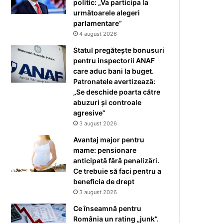
politic: „Va participa la
următoarele alegeri
parlamentare”
4 august 2026
Statul pregătește bonusuri
pentru inspectorii ANAF
care aduc bani la buget.
Patronatele avertizează:
„Se deschide poarta către
abuzuri și controale
agresive”
3 august 2026
Avantaj major pentru
mame: pensionare
anticipată fără penalizări.
Ce trebuie să faci pentru a
beneficia de drept
3 august 2026
Ce înseamnă pentru
România un rating „junk”.