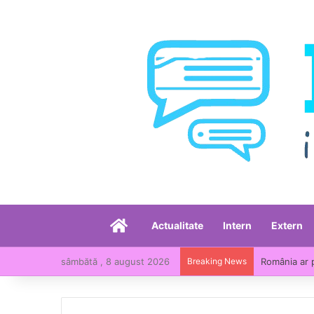
Acasă
Actualitate
Intern
Extern
sâmbătă , 8 august 2026
Breaking News
România ar 