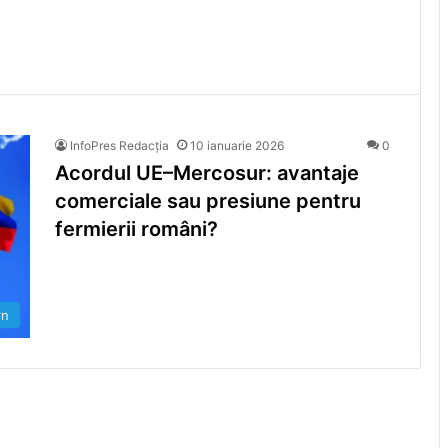
InfoPres Redacția
10 ianuarie 2026
0
Acordul UE–Mercosur: avantaje
comerciale sau presiune pentru
fermierii români?
rn