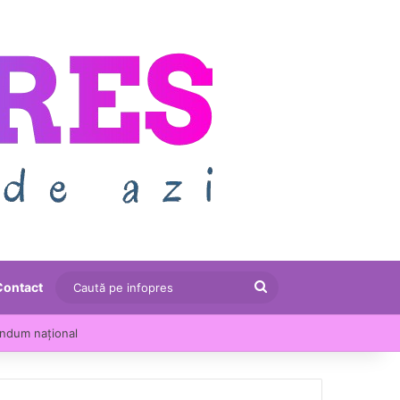
Caută
Contact
pe
endum național
infopres