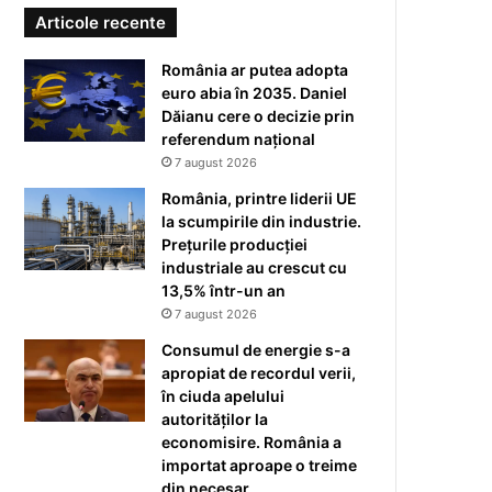
Articole recente
România ar putea adopta
euro abia în 2035. Daniel
Dăianu cere o decizie prin
referendum național
7 august 2026
România, printre liderii UE
la scumpirile din industrie.
Prețurile producției
industriale au crescut cu
13,5% într-un an
7 august 2026
Consumul de energie s-a
apropiat de recordul verii,
în ciuda apelului
autorităților la
economisire. România a
importat aproape o treime
din necesar