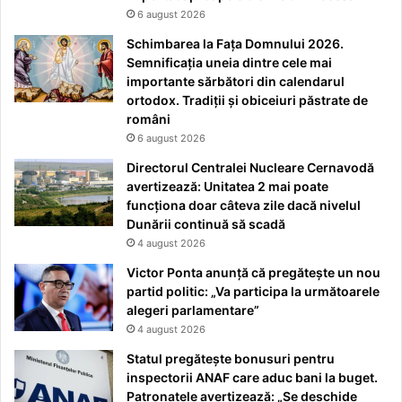
6 august 2026
Schimbarea la Fața Domnului 2026.
Semnificația uneia dintre cele mai
importante sărbători din calendarul
ortodox. Tradiții și obiceiuri păstrate de
români
6 august 2026
Directorul Centralei Nucleare Cernavodă
avertizează: Unitatea 2 mai poate
funcționa doar câteva zile dacă nivelul
Dunării continuă să scadă
4 august 2026
Victor Ponta anunță că pregătește un nou
partid politic: „Va participa la următoarele
alegeri parlamentare”
4 august 2026
Statul pregătește bonusuri pentru
inspectorii ANAF care aduc bani la buget.
Patronatele avertizează: „Se deschide