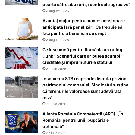
poarta către abuzuri și controale agresive”
3 august 2026
Avantaj major pentru mame: pensionare
anticipată fără penalizări. Ce trebuie să
faci pentru a beneficia de drept
3 august 2026
Ce înseamnă pentru România un rating
„junk”. Scenariul care ar putea scumpi
creditele și împrumuturile statului
31 iulie 2026
Insolvența STB reaprinde disputa privind
patrimoniul companiei. Sindicatul susține
că terenurile valoroase sunt adevărata
miză
31 iulie 2026
Alianța România Competentă (ARC): „În
România, pentru unii, pușcăria e
opțională”
27 iulie 2026