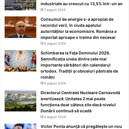
industriale au crescut cu 13,5% într-un an
7 august 2026
Consumul de energie s-a apropiat de
recordul verii, în ciuda apelului
autorităților la economisire. România a
importat aproape o treime din necesar
6 august 2026
Schimbarea la Fața Domnului 2026.
Semnificația uneia dintre cele mai
importante sărbători din calendarul
ortodox. Tradiții și obiceiuri păstrate de
români
6 august 2026
Directorul Centralei Nucleare Cernavodă
avertizează: Unitatea 2 mai poate
funcționa doar câteva zile dacă nivelul
Dunării continuă să scadă
4 august 2026
Victor Ponta anunță că pregătește un nou