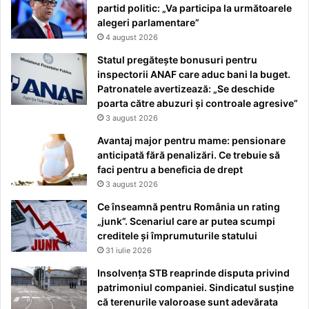
partid politic: „Va participa la următoarele
alegeri parlamentare”
4 august 2026
Statul pregătește bonusuri pentru
inspectorii ANAF care aduc bani la buget.
Patronatele avertizează: „Se deschide
poarta către abuzuri și controale agresive”
3 august 2026
Avantaj major pentru mame: pensionare
anticipată fără penalizări. Ce trebuie să
faci pentru a beneficia de drept
3 august 2026
Ce înseamnă pentru România un rating
„junk”. Scenariul care ar putea scumpi
creditele și împrumuturile statului
31 iulie 2026
Insolvența STB reaprinde disputa privind
patrimoniul companiei. Sindicatul susține
că terenurile valoroase sunt adevărata