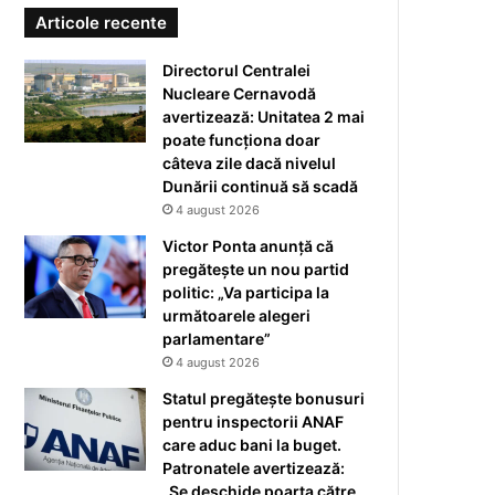
Articole recente
Directorul Centralei
Nucleare Cernavodă
avertizează: Unitatea 2 mai
poate funcționa doar
câteva zile dacă nivelul
Dunării continuă să scadă
4 august 2026
Victor Ponta anunță că
pregătește un nou partid
politic: „Va participa la
următoarele alegeri
parlamentare”
4 august 2026
Statul pregătește bonusuri
pentru inspectorii ANAF
care aduc bani la buget.
Patronatele avertizează:
„Se deschide poarta către