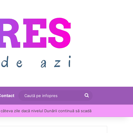
Caută
Contact
pe
câteva zile dacă nivelul Dunării continuă să scadă
infopres