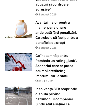
abuzuri și controale
agresive”
3 august 2026
Avantaj major pentru
mame: pensionare
anticipată fără penalizări.
Ce trebuie să faci pentru a
beneficia de drept
3 august 2026
Ce înseamnă pentru
România un rating „junk”.
Scenariul care ar putea
scumpi creditele și
împrumuturile statului
31 iulie 2026
Insolvența STB reaprinde
disputa privind
patrimoniul companiei.
Sindicatul susține că