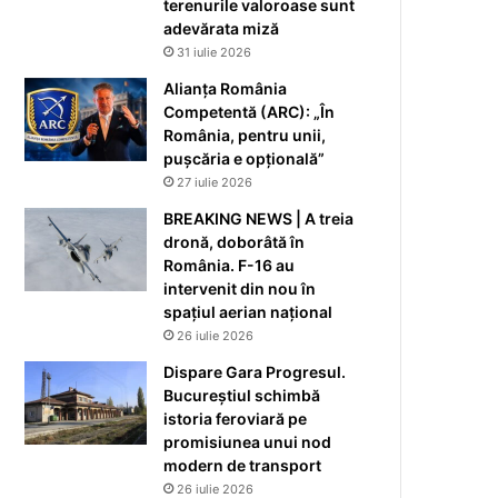
terenurile valoroase sunt
adevărata miză
31 iulie 2026
Alianța România
Competentă (ARC): „În
România, pentru unii,
pușcăria e opțională”
27 iulie 2026
BREAKING NEWS | A treia
dronă, doborâtă în
România. F-16 au
intervenit din nou în
spațiul aerian național
26 iulie 2026
Dispare Gara Progresul.
Bucureștiul schimbă
istoria feroviară pe
promisiunea unui nod
modern de transport
26 iulie 2026