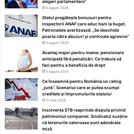
alegeri parlamentare”
4 august 2026
Statul pregătește bonusuri pentru
inspectorii ANAF care aduc bani la buget.
Patronatele avertizează: „Se deschide
poarta către abuzuri și controale agresive”
3 august 2026
Avantaj major pentru mame: pensionare
anticipată fără penalizări. Ce trebuie să
faci pentru a beneficia de drept
3 august 2026
Ce înseamnă pentru România un rating
„junk”. Scenariul care ar putea scumpi
creditele și împrumuturile statului
31 iulie 2026
Insolvența STB reaprinde disputa privind
patrimoniul companiei. Sindicatul susține
că terenurile valoroase sunt adevărata
miză