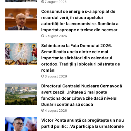
7 august 2026
Consumul de energie s-a apropiat de
recordul verii, în ciuda apelului
autorităților la economisire. România a
importat aproape o treime din necesar
6 august 2026
Schimbarea la Fața Domnului 2026.
Semnificația uneia dintre cele mai
importante sărbători din calendarul
ortodox. Tradiții și obiceiuri păstrate de
români
6 august 2026
Directorul Centralei Nucleare Cernavodă
avertizează: Unitatea 2 mai poate
funcționa doar câteva zile dacă nivelul
Dunării continuă să scadă
4 august 2026
Victor Ponta anunță că pregătește un nou
partid politic: „Va participa la următoarele