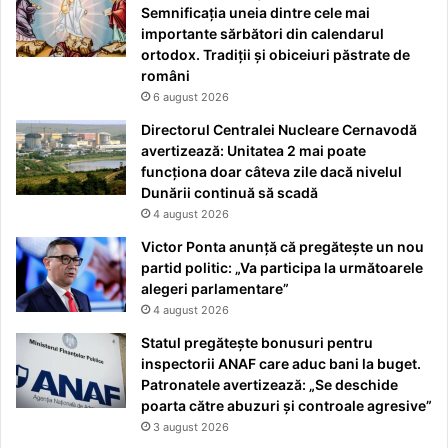
Semnificația uneia dintre cele mai
importante sărbători din calendarul
ortodox. Tradiții și obiceiuri păstrate de
români
6 august 2026
Directorul Centralei Nucleare Cernavodă
avertizează: Unitatea 2 mai poate
funcționa doar câteva zile dacă nivelul
Dunării continuă să scadă
4 august 2026
Victor Ponta anunță că pregătește un nou
partid politic: „Va participa la următoarele
alegeri parlamentare”
4 august 2026
Statul pregătește bonusuri pentru
inspectorii ANAF care aduc bani la buget.
Patronatele avertizează: „Se deschide
poarta către abuzuri și controale agresive”
3 august 2026