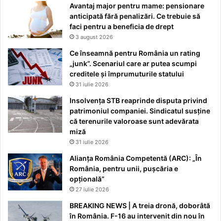
Avantaj major pentru mame: pensionare
anticipată fără penalizări. Ce trebuie să
faci pentru a beneficia de drept
3 august 2026
Ce înseamnă pentru România un rating
„junk”. Scenariul care ar putea scumpi
creditele și împrumuturile statului
31 iulie 2026
Insolvența STB reaprinde disputa privind
patrimoniul companiei. Sindicatul susține
că terenurile valoroase sunt adevărata
miză
31 iulie 2026
Alianța România Competentă (ARC): „În
România, pentru unii, pușcăria e
opțională”
27 iulie 2026
BREAKING NEWS | A treia dronă, doborâtă
în România. F-16 au intervenit din nou în