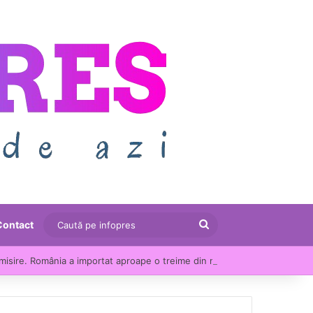
Caută
Contact
pe
Consumul de energie s-a apropiat de recordul verii, în ciuda apelului autorităților la economisire. România a importat aproape o treime din necesar
infopres