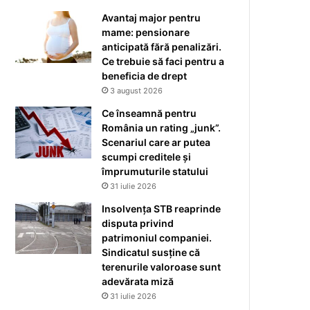
Avantaj major pentru
mame: pensionare
anticipată fără penalizări.
Ce trebuie să faci pentru a
beneficia de drept
3 august 2026
Ce înseamnă pentru
România un rating „junk”.
Scenariul care ar putea
scumpi creditele și
împrumuturile statului
31 iulie 2026
Insolvența STB reaprinde
disputa privind
patrimoniul companiei.
Sindicatul susține că
terenurile valoroase sunt
adevărata miză
31 iulie 2026