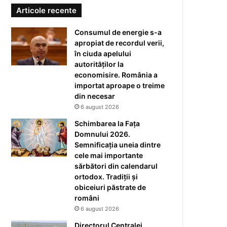
Articole recente
Consumul de energie s-a
apropiat de recordul verii,
în ciuda apelului
autorităților la
economisire. România a
importat aproape o treime
din necesar
6 august 2026
Schimbarea la Fața
Domnului 2026.
Semnificația uneia dintre
cele mai importante
sărbători din calendarul
ortodox. Tradiții și
obiceiuri păstrate de
români
6 august 2026
Directorul Centralei