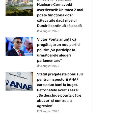
Nucleare Cernavodă
avertizează: Unitatea 2 mai
poate funcționa doar
câteva zile dacă nivelul
Dunării continuă să scadă
4 august 2026
Victor Ponta anunță că
pregătește un nou partid
politic: „Va participa la
următoarele alegeri
parlamentare”
4 august 2026
Statul pregătește bonusuri
pentru inspectorii ANAF
care aduc bani la buget.
Patronatele avertizează:
„Se deschide poarta către
abuzuri și controale
agresive”
3 august 2026