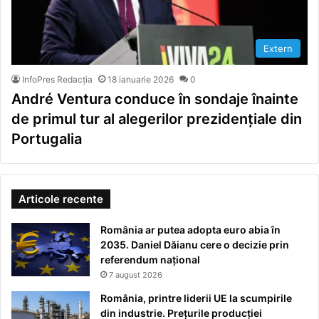
Extern
InfoPres Redacția
18 ianuarie 2026
0
André Ventura conduce în sondaje înainte
de primul tur al alegerilor prezidențiale din
Portugalia
Articole recente
România ar putea adopta euro abia în
2035. Daniel Dăianu cere o decizie prin
referendum național
7 august 2026
România, printre liderii UE la scumpirile
din industrie. Prețurile producției