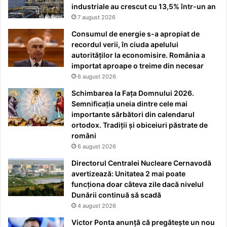
industriale au crescut cu 13,5% într-un an
7 august 2026
Consumul de energie s-a apropiat de
recordul verii, în ciuda apelului
autorităților la economisire. România a
importat aproape o treime din necesar
6 august 2026
Schimbarea la Fața Domnului 2026.
Semnificația uneia dintre cele mai
importante sărbători din calendarul
ortodox. Tradiții și obiceiuri păstrate de
români
6 august 2026
Directorul Centralei Nucleare Cernavodă
avertizează: Unitatea 2 mai poate
funcționa doar câteva zile dacă nivelul
Dunării continuă să scadă
4 august 2026
Victor Ponta anunță că pregătește un nou