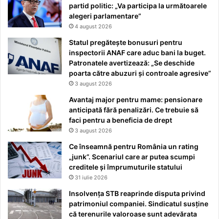
partid politic: „Va participa la următoarele
alegeri parlamentare”
4 august 2026
Statul pregătește bonusuri pentru
inspectorii ANAF care aduc bani la buget.
Patronatele avertizează: „Se deschide
poarta către abuzuri și controale agresive”
3 august 2026
Avantaj major pentru mame: pensionare
anticipată fără penalizări. Ce trebuie să
faci pentru a beneficia de drept
3 august 2026
Ce înseamnă pentru România un rating
„junk”. Scenariul care ar putea scumpi
creditele și împrumuturile statului
31 iulie 2026
Insolvența STB reaprinde disputa privind
patrimoniul companiei. Sindicatul susține
că terenurile valoroase sunt adevărata