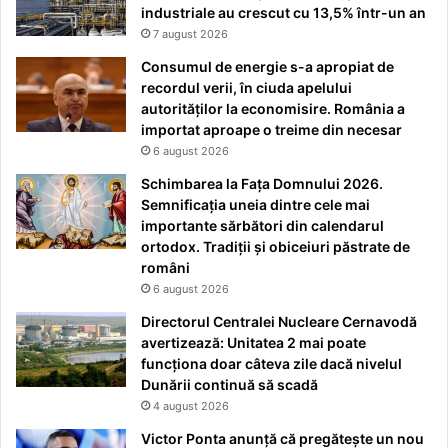
industriale au crescut cu 13,5% într-un an
7 august 2026
Consumul de energie s-a apropiat de
recordul verii, în ciuda apelului
autorităților la economisire. România a
importat aproape o treime din necesar
6 august 2026
Schimbarea la Fața Domnului 2026.
Semnificația uneia dintre cele mai
importante sărbători din calendarul
ortodox. Tradiții și obiceiuri păstrate de
români
6 august 2026
Directorul Centralei Nucleare Cernavodă
avertizează: Unitatea 2 mai poate
funcționa doar câteva zile dacă nivelul
Dunării continuă să scadă
4 august 2026
Victor Ponta anunță că pregătește un nou