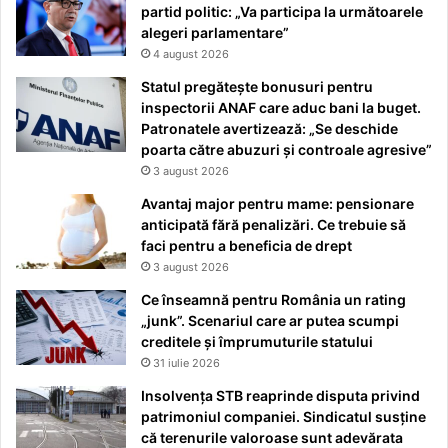
partid politic: „Va participa la următoarele
alegeri parlamentare”
4 august 2026
Statul pregătește bonusuri pentru
inspectorii ANAF care aduc bani la buget.
Patronatele avertizează: „Se deschide
poarta către abuzuri și controale agresive”
3 august 2026
Avantaj major pentru mame: pensionare
anticipată fără penalizări. Ce trebuie să
faci pentru a beneficia de drept
3 august 2026
Ce înseamnă pentru România un rating
„junk”. Scenariul care ar putea scumpi
creditele și împrumuturile statului
31 iulie 2026
Insolvența STB reaprinde disputa privind
patrimoniul companiei. Sindicatul susține
că terenurile valoroase sunt adevărata